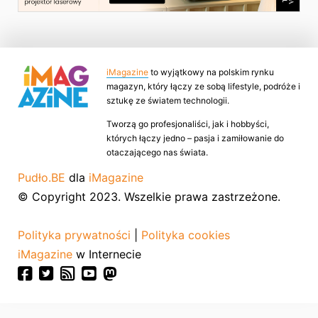
iMagazine
to wyjątkowy na polskim rynku
magazyn, który łączy ze sobą lifestyle, podróże i
sztukę ze światem technologii.
Tworzą go profesjonaliści, jak i hobbyści,
których łączy jedno – pasja i zamiłowanie do
otaczającego nas świata.
Pudło.BE
dla
iMagazine
© Copyright 2023. Wszelkie prawa zastrzeżone.
Polityka prywatności
|
Polityka cookies
iMagazine
w Internecie