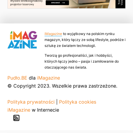
iMagazine
to wyjątkowy na polskim rynku
magazyn, który łączy ze sobą lifestyle, podróże i
sztukę ze światem technologii.
Tworzą go profesjonaliści, jak i hobbyści,
których łączy jedno – pasja i zamiłowanie do
otaczającego nas świata.
Pudło.BE
dla
iMagazine
© Copyright 2023. Wszelkie prawa zastrzeżone.
Polityka prywatności
|
Polityka cookies
iMagazine
w Internecie