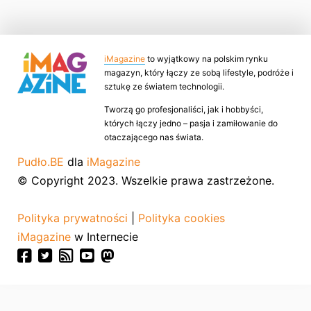
iMagazine
to wyjątkowy na polskim rynku
magazyn, który łączy ze sobą lifestyle, podróże i
sztukę ze światem technologii.
Tworzą go profesjonaliści, jak i hobbyści,
których łączy jedno – pasja i zamiłowanie do
otaczającego nas świata.
Pudło.BE
dla
iMagazine
© Copyright 2023. Wszelkie prawa zastrzeżone.
Polityka prywatności
|
Polityka cookies
iMagazine
w Internecie