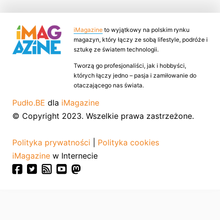
iMagazine
to wyjątkowy na polskim rynku
magazyn, który łączy ze sobą lifestyle, podróże i
sztukę ze światem technologii.
Tworzą go profesjonaliści, jak i hobbyści,
których łączy jedno – pasja i zamiłowanie do
otaczającego nas świata.
Pudło.BE
dla
iMagazine
© Copyright 2023. Wszelkie prawa zastrzeżone.
Polityka prywatności
|
Polityka cookies
iMagazine
w Internecie