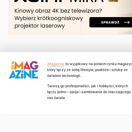
iMagazine
to wyjątkowy na polskim rynku magazyn
który łączy ze sobą lifestyle, podróże i sztukę ze
światem technologii.
Tworzą go profesjonaliści, jak i hobbyści, których
łączy jedno – pasja i zamiłowanie do otaczającego
nas świata.