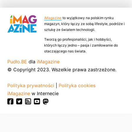
iMagazine
to wyjątkowy na polskim rynku
magazyn, który łączy ze sobą lifestyle, podróże i
sztukę ze światem technologii.
Tworzą go profesjonaliści, jak i hobbyści,
których łączy jedno – pasja i zamiłowanie do
otaczającego nas świata.
Pudło.BE
dla
iMagazine
© Copyright 2023. Wszelkie prawa zastrzeżone.
Polityka prywatności
|
Polityka cookies
iMagazine
w Internecie