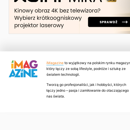
iMagazine
to wyjątkowy na polskim rynku magazyn
który łączy ze sobą lifestyle, podróże i sztukę ze
światem technologii.
Tworzą go profesjonaliści, jak i hobbyści, których
łączy jedno – pasja i zamiłowanie do otaczającego
nas świata.