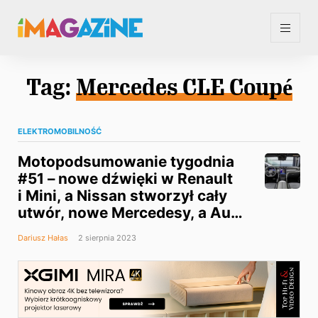
Tag:
Mercedes CLE Coupé
ELEKTROMOBILNOŚĆ
Motopodsumowanie tygodnia
#51 – nowe dźwięki w Renault
i Mini, a Nissan stworzył cały
utwór, nowe Mercedesy, a Audi
wreszcie ma YouTube’a
Dariusz Hałas
2 sierpnia 2023