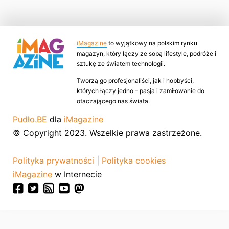
iMagazine
to wyjątkowy na polskim rynku
magazyn, który łączy ze sobą lifestyle, podróże i
sztukę ze światem technologii.
Tworzą go profesjonaliści, jak i hobbyści,
których łączy jedno – pasja i zamiłowanie do
otaczającego nas świata.
Pudło.BE
dla
iMagazine
© Copyright 2023. Wszelkie prawa zastrzeżone.
Polityka prywatności
|
Polityka cookies
iMagazine
w Internecie