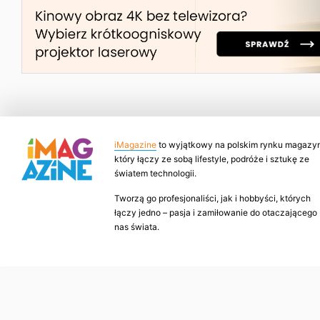
iMagazine
to wyjątkowy na polskim rynku magazyn
który łączy ze sobą lifestyle, podróże i sztukę ze
światem technologii.
Tworzą go profesjonaliści, jak i hobbyści, których
łączy jedno – pasja i zamiłowanie do otaczającego
nas świata.