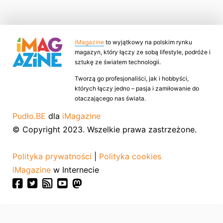
iMagazine
to wyjątkowy na polskim rynku
magazyn, który łączy ze sobą lifestyle, podróże i
sztukę ze światem technologii.
Tworzą go profesjonaliści, jak i hobbyści,
których łączy jedno – pasja i zamiłowanie do
otaczającego nas świata.
Pudło.BE
dla
iMagazine
© Copyright 2023. Wszelkie prawa zastrzeżone.
Polityka prywatności
|
Polityka cookies
iMagazine
w Internecie