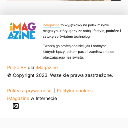
iMagazine
to wyjątkowy na polskim rynku
magazyn, który łączy ze sobą lifestyle, podróże i
sztukę ze światem technologii.
Tworzą go profesjonaliści, jak i hobbyści,
których łączy jedno – pasja i zamiłowanie do
otaczającego nas świata.
Pudło.BE
dla
iMagazine
© Copyright 2023. Wszelkie prawa zastrzeżone.
Polityka prywatności
|
Polityka cookies
iMagazine
w Internecie