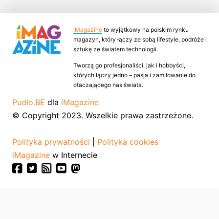
iMagazine
to wyjątkowy na polskim rynku
magazyn, który łączy ze sobą lifestyle, podróże i
sztukę ze światem technologii.
Tworzą go profesjonaliści, jak i hobbyści,
których łączy jedno – pasja i zamiłowanie do
otaczającego nas świata.
Pudło.BE
dla
iMagazine
© Copyright 2023. Wszelkie prawa zastrzeżone.
Polityka prywatności
|
Polityka cookies
iMagazine
w Internecie