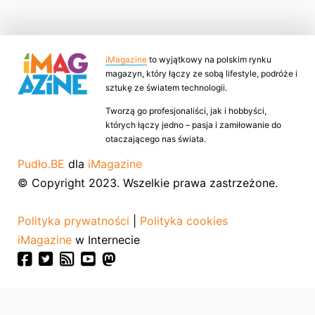
iMagazine
to wyjątkowy na polskim rynku
magazyn, który łączy ze sobą lifestyle, podróże i
sztukę ze światem technologii.
Tworzą go profesjonaliści, jak i hobbyści,
których łączy jedno – pasja i zamiłowanie do
otaczającego nas świata.
Pudło.BE
dla
iMagazine
© Copyright 2023. Wszelkie prawa zastrzeżone.
Polityka prywatności
|
Polityka cookies
iMagazine
w Internecie