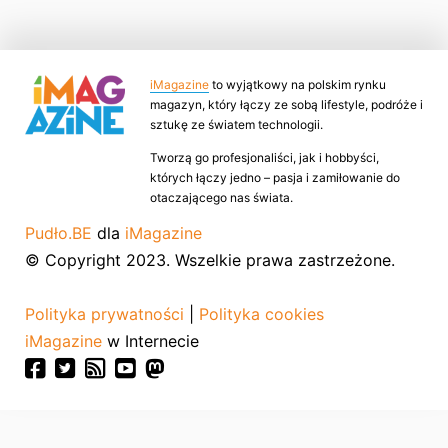
iMagazine
to wyjątkowy na polskim rynku
magazyn, który łączy ze sobą lifestyle, podróże i
sztukę ze światem technologii.
Tworzą go profesjonaliści, jak i hobbyści,
których łączy jedno – pasja i zamiłowanie do
otaczającego nas świata.
Pudło.BE
dla
iMagazine
© Copyright 2023. Wszelkie prawa zastrzeżone.
Polityka prywatności
|
Polityka cookies
iMagazine
w Internecie