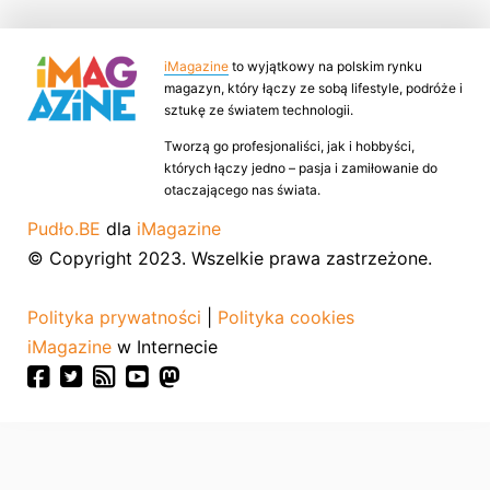
iMagazine
to wyjątkowy na polskim rynku
magazyn, który łączy ze sobą lifestyle, podróże i
sztukę ze światem technologii.
Tworzą go profesjonaliści, jak i hobbyści,
których łączy jedno – pasja i zamiłowanie do
otaczającego nas świata.
Pudło.BE
dla
iMagazine
© Copyright 2023. Wszelkie prawa zastrzeżone.
Polityka prywatności
|
Polityka cookies
iMagazine
w Internecie