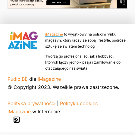
iMagazine
to wyjątkowy na polskim rynku
magazyn, który łączy ze sobą lifestyle, podróże i
sztukę ze światem technologii.
Tworzą go profesjonaliści, jak i hobbyści,
których łączy jedno – pasja i zamiłowanie do
otaczającego nas świata.
Pudło.BE
dla
iMagazine
© Copyright 2023. Wszelkie prawa zastrzeżone.
Polityka prywatności
|
Polityka cookies
iMagazine
w Internecie