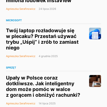
miliona lodówek InstaView
Agnieszka Serafinowicz
24 lipca 2026
MICROSOFT
Twój laptop rozładowuje się
w plecaku? Przestań używać
trybu „Uśpij” i zrób to zamiast
niego
Agnieszka Serafinowicz
4 grudnia 2025
SPRZĘT
Upały w Polsce coraz
dotkliwsze. Jak inteligentny
dom może pomóc w walce
z gorącem i obniżyć rachunki?
Agnieszka Serafinowicz
14 lipca 2025