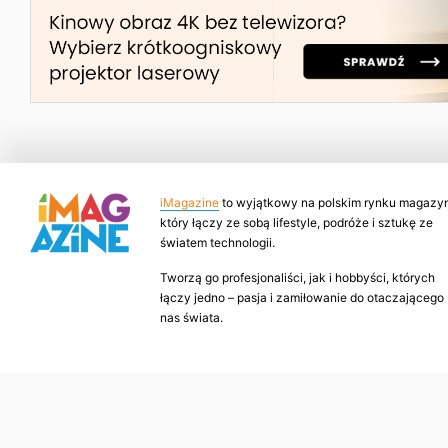
iMagazine
to wyjątkowy na polskim rynku magazyn
który łączy ze sobą lifestyle, podróże i sztukę ze
światem technologii.
Tworzą go profesjonaliści, jak i hobbyści, których
łączy jedno – pasja i zamiłowanie do otaczającego
nas świata.