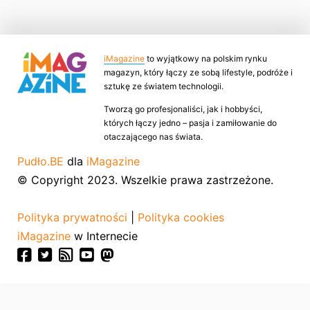
iMagazine
to wyjątkowy na polskim rynku
magazyn, który łączy ze sobą lifestyle, podróże i
sztukę ze światem technologii.
Tworzą go profesjonaliści, jak i hobbyści,
których łączy jedno – pasja i zamiłowanie do
otaczającego nas świata.
Pudło.BE
dla
iMagazine
© Copyright 2023. Wszelkie prawa zastrzeżone.
Polityka prywatności
|
Polityka cookies
iMagazine
w Internecie