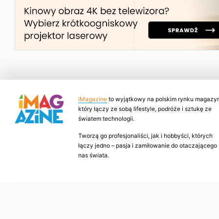
iMagazine
to wyjątkowy na polskim rynku magazyn
który łączy ze sobą lifestyle, podróże i sztukę ze
światem technologii.
Tworzą go profesjonaliści, jak i hobbyści, których
łączy jedno – pasja i zamiłowanie do otaczającego
nas świata.