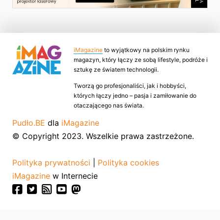
iMagazine
to wyjątkowy na polskim rynku
magazyn, który łączy ze sobą lifestyle, podróże i
sztukę ze światem technologii.
Tworzą go profesjonaliści, jak i hobbyści,
których łączy jedno – pasja i zamiłowanie do
otaczającego nas świata.
Pudło.BE
dla
iMagazine
© Copyright 2023. Wszelkie prawa zastrzeżone.
Polityka prywatności
|
Polityka cookies
iMagazine
w Internecie