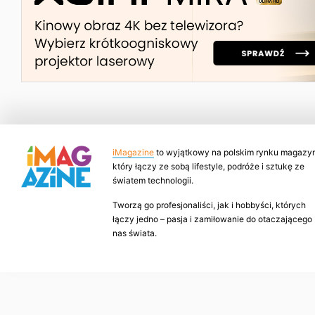
iMagazine
to wyjątkowy na polskim rynku magazyn
który łączy ze sobą lifestyle, podróże i sztukę ze
światem technologii.
Tworzą go profesjonaliści, jak i hobbyści, których
łączy jedno – pasja i zamiłowanie do otaczającego
nas świata.