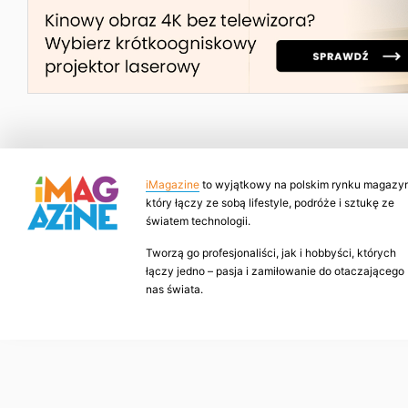
iMagazine
to wyjątkowy na polskim rynku magazyn
który łączy ze sobą lifestyle, podróże i sztukę ze
światem technologii.
Tworzą go profesjonaliści, jak i hobbyści, których
łączy jedno – pasja i zamiłowanie do otaczającego
nas świata.