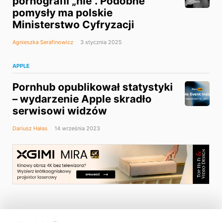
pornografii „nie”. Podobne
pomysły ma polskie
Ministerstwo Cyfryzacji
Agnieszka Serafinowicz
3 stycznia 2025
APPLE
Pornhub opublikował statystyki
– wydarzenie Apple skradło
serwisowi widzów
Dariusz Hałas
14 września 2023