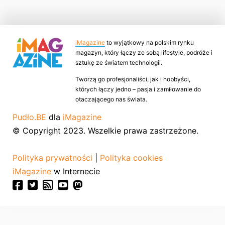
iMagazine
to wyjątkowy na polskim rynku
magazyn, który łączy ze sobą lifestyle, podróże i
sztukę ze światem technologii.
Tworzą go profesjonaliści, jak i hobbyści,
których łączy jedno – pasja i zamiłowanie do
otaczającego nas świata.
Pudło.BE
dla
iMagazine
© Copyright 2023. Wszelkie prawa zastrzeżone.
Polityka prywatności
|
Polityka cookies
iMagazine
w Internecie