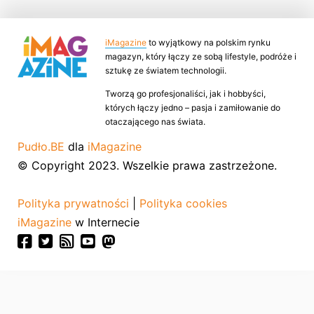
iMagazine
to wyjątkowy na polskim rynku
magazyn, który łączy ze sobą lifestyle, podróże i
sztukę ze światem technologii.
Tworzą go profesjonaliści, jak i hobbyści,
których łączy jedno – pasja i zamiłowanie do
otaczającego nas świata.
Pudło.BE
dla
iMagazine
© Copyright 2023. Wszelkie prawa zastrzeżone.
Polityka prywatności
|
Polityka cookies
iMagazine
w Internecie