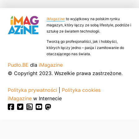
iMagazine
to wyjątkowy na polskim rynku
magazyn, który łączy ze sobą lifestyle, podróże i
sztukę ze światem technologii.
Tworzą go profesjonaliści, jak i hobbyści,
których łączy jedno – pasja i zamiłowanie do
otaczającego nas świata.
Pudło.BE
dla
iMagazine
© Copyright 2023. Wszelkie prawa zastrzeżone.
Polityka prywatności
|
Polityka cookies
iMagazine
w Internecie