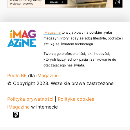
iMagazine
to wyjątkowy na polskim rynku
magazyn, który łączy ze sobą lifestyle, podróże i
sztukę ze światem technologii.
Tworzą go profesjonaliści, jak i hobbyści,
których łączy jedno – pasja i zamiłowanie do
otaczającego nas świata.
Pudło.BE
dla
iMagazine
© Copyright 2023. Wszelkie prawa zastrzeżone.
Polityka prywatności
|
Polityka cookies
iMagazine
w Internecie