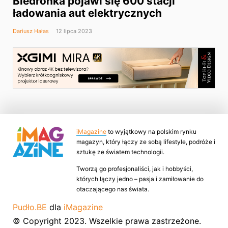
Biedronka pojawi się 600 stacji
ładowania aut elektrycznych
Dariusz Hałas
12 lipca 2023
iMagazine
to wyjątkowy na polskim rynku
magazyn, który łączy ze sobą lifestyle, podróże i
sztukę ze światem technologii.
Tworzą go profesjonaliści, jak i hobbyści,
których łączy jedno – pasja i zamiłowanie do
otaczającego nas świata.
Pudło.BE
dla
iMagazine
© Copyright 2023. Wszelkie prawa zastrzeżone.