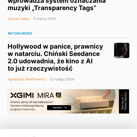
wprowadza system oznaczania
muzyki „Transparency Tags”
Dariusz Hałas
6 marca 2026
AKTUALNOŚCI
Hollywood w panice, prawnicy
w natarciu. Chiński Seedance
2.0 udowadnia, że kino z AI
to już rzeczywistość
Agnieszka Serafinowicz
22 lutego 2026