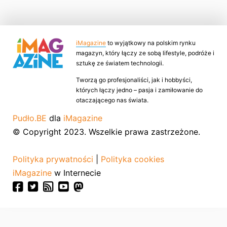
iMagazine
to wyjątkowy na polskim rynku
magazyn, który łączy ze sobą lifestyle, podróże i
sztukę ze światem technologii.
Tworzą go profesjonaliści, jak i hobbyści,
których łączy jedno – pasja i zamiłowanie do
otaczającego nas świata.
Pudło.BE
dla
iMagazine
© Copyright 2023. Wszelkie prawa zastrzeżone.
Polityka prywatności
|
Polityka cookies
iMagazine
w Internecie