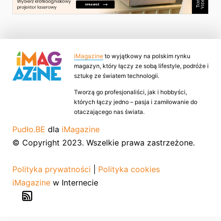
iMagazine
to wyjątkowy na polskim rynku
magazyn, który łączy ze sobą lifestyle, podróże i
sztukę ze światem technologii.
Tworzą go profesjonaliści, jak i hobbyści,
których łączy jedno – pasja i zamiłowanie do
otaczającego nas świata.
Pudło.BE
dla
iMagazine
© Copyright 2023. Wszelkie prawa zastrzeżone.
Polityka prywatności
|
Polityka cookies
iMagazine
w Internecie