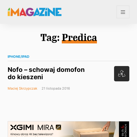
Tag:
Predica
IPHONE/IPAD
Nofo – schowaj domofon
do kieszeni
Maciej Skrzypczak
21 listopada 2016