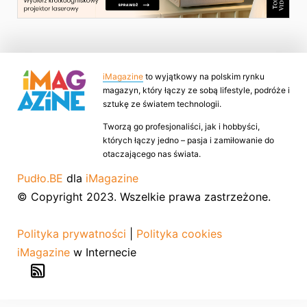
iMagazine
to wyjątkowy na polskim rynku
magazyn, który łączy ze sobą lifestyle, podróże i
sztukę ze światem technologii.
Tworzą go profesjonaliści, jak i hobbyści,
których łączy jedno – pasja i zamiłowanie do
otaczającego nas świata.
Pudło.BE
dla
iMagazine
© Copyright 2023. Wszelkie prawa zastrzeżone.
Polityka prywatności
|
Polityka cookies
iMagazine
w Internecie