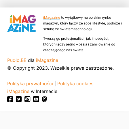
iMagazine
to wyjątkowy na polskim rynku
magazyn, który łączy ze sobą lifestyle, podróże i
sztukę ze światem technologii.
Tworzą go profesjonaliści, jak i hobbyści,
których łączy jedno – pasja i zamiłowanie do
otaczającego nas świata.
Pudło.BE
dla
iMagazine
© Copyright 2023. Wszelkie prawa zastrzeżone.
Polityka prywatności
|
Polityka cookies
iMagazine
w Internecie