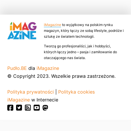
iMagazine
to wyjątkowy na polskim rynku
magazyn, który łączy ze sobą lifestyle, podróże i
sztukę ze światem technologii.
Tworzą go profesjonaliści, jak i hobbyści,
których łączy jedno – pasja i zamiłowanie do
otaczającego nas świata.
Pudło.BE
dla
iMagazine
© Copyright 2023. Wszelkie prawa zastrzeżone.
Polityka prywatności
|
Polityka cookies
iMagazine
w Internecie