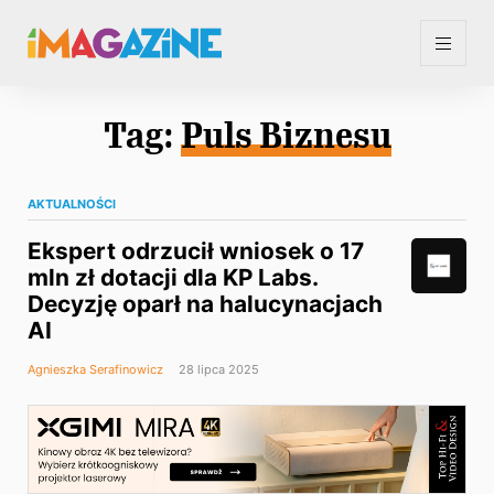
Tag:
Puls Biznesu
AKTUALNOŚCI
Ekspert odrzucił wniosek o 17
mln zł dotacji dla KP Labs.
Decyzję oparł na halucynacjach
AI
Agnieszka Serafinowicz
28 lipca 2025