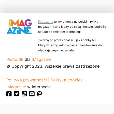
iMagazine
to wyjątkowy na polskim rynku
magazyn, który łączy ze sobą lifestyle, podróże i
sztukę ze światem technologii.
Tworzą go profesjonaliści, jak i hobbyści,
których łączy jedno – pasja i zamiłowanie do
otaczającego nas świata.
Pudło.BE
dla
iMagazine
© Copyright 2023. Wszelkie prawa zastrzeżone.
Polityka prywatności
|
Polityka cookies
iMagazine
w Internecie