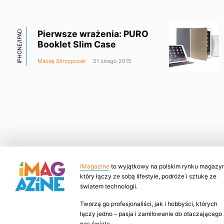
Pierwsze wrażenia: PURO
IPHONE/IPAD
Booklet Slim Case
Maciej Skrzypczak
21 lutego 2015
iMagazine
to wyjątkowy na polskim rynku magazyn
który łączy ze sobą lifestyle, podróże i sztukę ze
światem technologii.
Tworzą go profesjonaliści, jak i hobbyści, których
łączy jedno – pasja i zamiłowanie do otaczającego
nas świata.