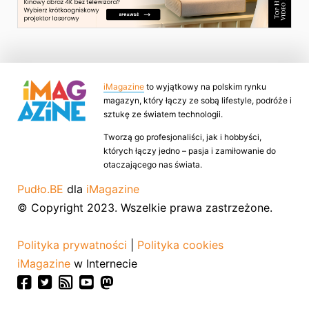
iMagazine
to wyjątkowy na polskim rynku
magazyn, który łączy ze sobą lifestyle, podróże i
sztukę ze światem technologii.
Tworzą go profesjonaliści, jak i hobbyści,
których łączy jedno – pasja i zamiłowanie do
otaczającego nas świata.
Pudło.BE
dla
iMagazine
© Copyright 2023. Wszelkie prawa zastrzeżone.
Polityka prywatności
|
Polityka cookies
iMagazine
w Internecie