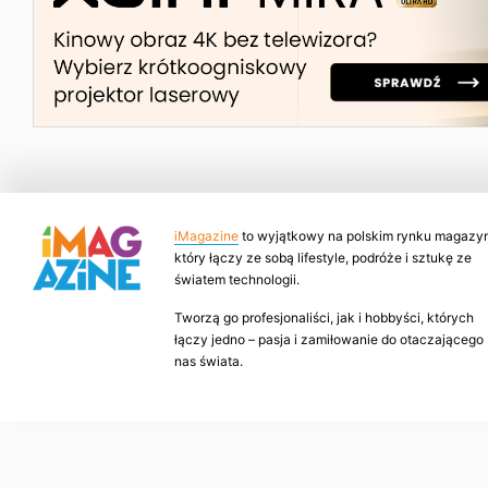
iMagazine
to wyjątkowy na polskim rynku magazyn
który łączy ze sobą lifestyle, podróże i sztukę ze
światem technologii.
Tworzą go profesjonaliści, jak i hobbyści, których
łączy jedno – pasja i zamiłowanie do otaczającego
nas świata.