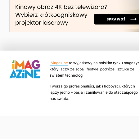
iMagazine
to wyjątkowy na polskim rynku magazyn
który łączy ze sobą lifestyle, podróże i sztukę ze
światem technologii.
Tworzą go profesjonaliści, jak i hobbyści, których
łączy jedno – pasja i zamiłowanie do otaczającego
nas świata.