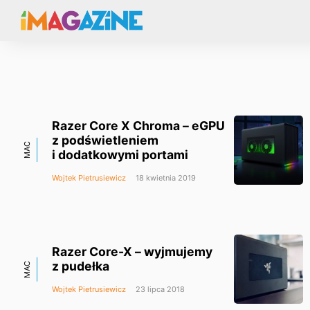
Razer Core X Chroma – eGPU
z podświetleniem
MAC
i dodatkowymi portami
Wojtek Pietrusiewicz
18 kwietnia 2019
Razer Core-X – wyjmujemy
z pudełka
MAC
Wojtek Pietrusiewicz
23 lipca 2018