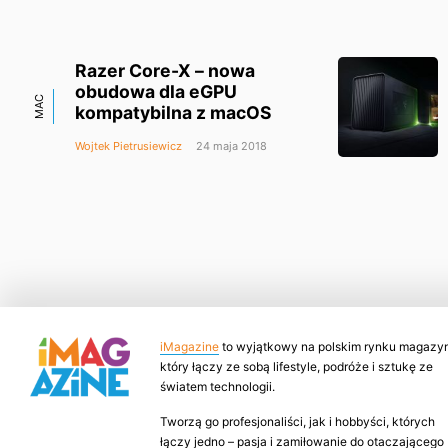
Razer Core-X – nowa
obudowa dla eGPU
MAC
kompatybilna z macOS
Wojtek Pietrusiewicz
24 maja 2018
iMagazine
to wyjątkowy na polskim rynku magazyn
który łączy ze sobą lifestyle, podróże i sztukę ze
światem technologii.
Tworzą go profesjonaliści, jak i hobbyści, których
łączy jedno – pasja i zamiłowanie do otaczającego