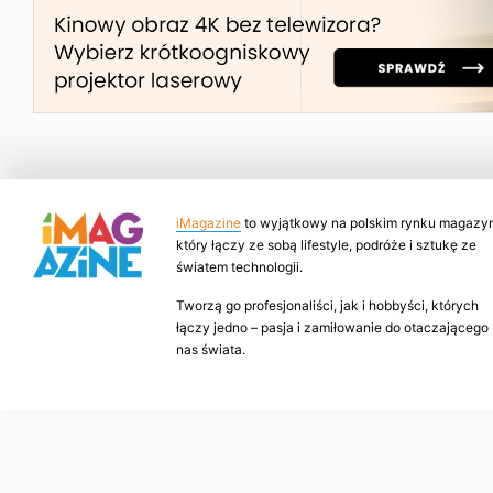
iMagazine
to wyjątkowy na polskim rynku magazyn
który łączy ze sobą lifestyle, podróże i sztukę ze
światem technologii.
Tworzą go profesjonaliści, jak i hobbyści, których
łączy jedno – pasja i zamiłowanie do otaczającego
nas świata.