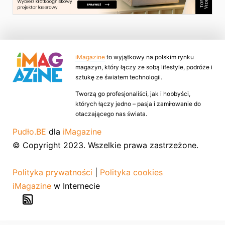
iMagazine
to wyjątkowy na polskim rynku
magazyn, który łączy ze sobą lifestyle, podróże i
sztukę ze światem technologii.
Tworzą go profesjonaliści, jak i hobbyści,
których łączy jedno – pasja i zamiłowanie do
otaczającego nas świata.
Pudło.BE
dla
iMagazine
© Copyright 2023. Wszelkie prawa zastrzeżone.
Polityka prywatności
|
Polityka cookies
iMagazine
w Internecie