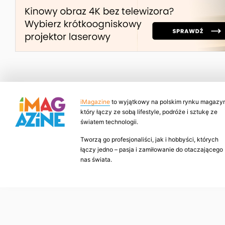
iMagazine
to wyjątkowy na polskim rynku magazyn
który łączy ze sobą lifestyle, podróże i sztukę ze
światem technologii.
Tworzą go profesjonaliści, jak i hobbyści, których
łączy jedno – pasja i zamiłowanie do otaczającego
nas świata.