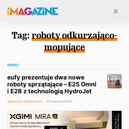
Tag:
roboty odkurzająco-
mopujące
SPRZĘT
eufy prezentuje dwa nowe
roboty sprzątające – E25 Omni
i E28 z technologią HydroJet
Agnieszka Serafinowicz
10 czerwca 2025