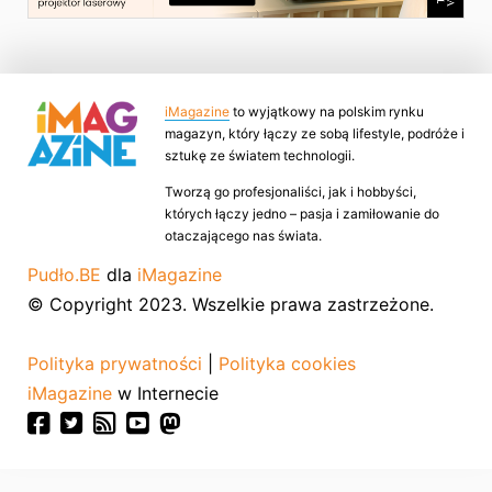
iMagazine
to wyjątkowy na polskim rynku
magazyn, który łączy ze sobą lifestyle, podróże i
sztukę ze światem technologii.
Tworzą go profesjonaliści, jak i hobbyści,
których łączy jedno – pasja i zamiłowanie do
otaczającego nas świata.
Pudło.BE
dla
iMagazine
© Copyright 2023. Wszelkie prawa zastrzeżone.
Polityka prywatności
|
Polityka cookies
iMagazine
w Internecie