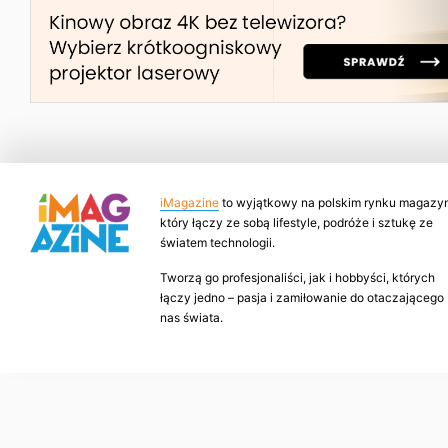
iMagazine
to wyjątkowy na polskim rynku magazyn
który łączy ze sobą lifestyle, podróże i sztukę ze
światem technologii.
Tworzą go profesjonaliści, jak i hobbyści, których
łączy jedno – pasja i zamiłowanie do otaczającego
nas świata.