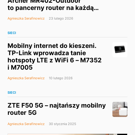
Archer MR402-Outdoor
to pancerny router na każdą
pogodę
Agnieszka Serafinowicz
23 lutego 2026
SIECI
Mobilny internet do kieszeni.
TP-Link wprowadza tanie
hotspoty LTE z WiFi 6 – M7352
i M7005
Agnieszka Serafinowicz
10 lutego 2026
SIECI
ZTE F50 5G – najtańszy mobilny
router 5G
Agnieszka Serafinowicz
30 stycznia 2025