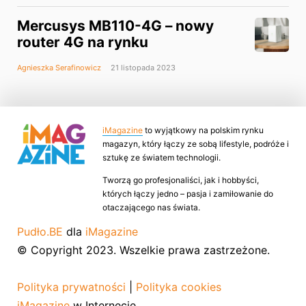
Mercusys MB110-4G – nowy
router 4G na rynku
Agnieszka Serafinowicz
21 listopada 2023
iMagazine
to wyjątkowy na polskim rynku
magazyn, który łączy ze sobą lifestyle, podróże i
sztukę ze światem technologii.
Tworzą go profesjonaliści, jak i hobbyści,
których łączy jedno – pasja i zamiłowanie do
otaczającego nas świata.
Pudło.BE
dla
iMagazine
© Copyright 2023. Wszelkie prawa zastrzeżone.
Polityka prywatności
|
Polityka cookies
iMagazine
w Internecie