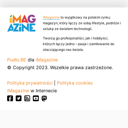
iMagazine
to wyjątkowy na polskim rynku
magazyn, który łączy ze sobą lifestyle, podróże i
sztukę ze światem technologii.
Tworzą go profesjonaliści, jak i hobbyści,
których łączy jedno – pasja i zamiłowanie do
otaczającego nas świata.
Pudło.BE
dla
iMagazine
© Copyright 2023. Wszelkie prawa zastrzeżone.
Polityka prywatności
|
Polityka cookies
iMagazine
w Internecie