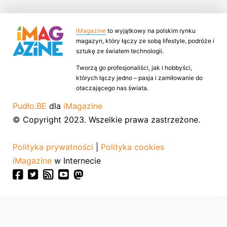
iMagazine
to wyjątkowy na polskim rynku
magazyn, który łączy ze sobą lifestyle, podróże i
sztukę ze światem technologii.
Tworzą go profesjonaliści, jak i hobbyści,
których łączy jedno – pasja i zamiłowanie do
otaczającego nas świata.
Pudło.BE
dla
iMagazine
© Copyright 2023. Wszelkie prawa zastrzeżone.
Polityka prywatności
|
Polityka cookies
iMagazine
w Internecie