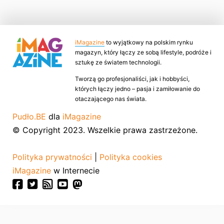
iMagazine
to wyjątkowy na polskim rynku
magazyn, który łączy ze sobą lifestyle, podróże i
sztukę ze światem technologii.
Tworzą go profesjonaliści, jak i hobbyści,
których łączy jedno – pasja i zamiłowanie do
otaczającego nas świata.
Pudło.BE
dla
iMagazine
© Copyright 2023. Wszelkie prawa zastrzeżone.
Polityka prywatności
|
Polityka cookies
iMagazine
w Internecie